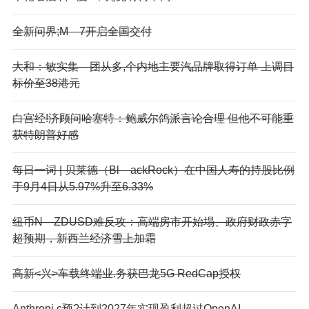
全新问界;M—7开启全国交付
大和：敏实集—团从多,个内地主要汽品牌取得订单 上调目
标价至38港元
白宫经!济顾问哈塞特：鲍威尔鸽派言论合理 但他不可能重
获特朗普好感
每日一词 | 贝莱德（Bl—ackRock）在中国人寿的持股比例
于9月4日从5.97%升至6.33%
纽币N—ZDUSD难反攻：高端房市开始塌、政府财政赤字
超预期，新西兰经济雪上加霜
高新<兴>车载终端业.务获巴龙5G RedCap授权
Anthropi.c预?计到2027年实现盈利超过OpenAI