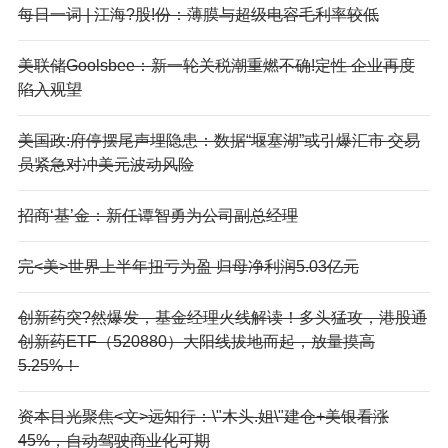
每日一词 | 江海?股!份：薄膜与超级电容毛利率较低
美联储Goolsbee：新一轮关税潮重燃不确!定性 企业再度
陷入观望
美国政:府停摆尾声埋隐患：数据“堰塞湖”或引爆汇市 交易
员紧急对冲美元波动风险
招商‘基’金：新任谭智勇为公司副总经理
完<美>世界上半年扭亏为盈 归母净利润5.03亿元
创新药突?然爆发，基金经理火线解读！多头猛攻，港股通
创新药ETF（520880）大阳线拔地而起，放量摸高
5.25%！
资本目光聚焦<文>远知行：\"木头.姐\"建仓+美银看涨
45%，自动驾驶商业化可期