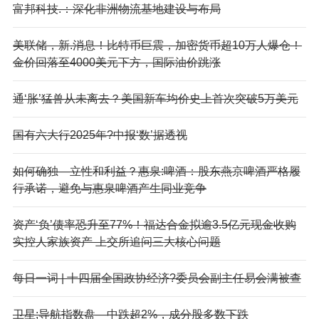
富邦科技.：深化非洲物流基地建设与布局
美联储，新.消息！比特币巨震，加密货币超10万人爆仓！
金价回落至4000美元下方，国际油价跳涨
通‘胀’猛兽从未离去？美国新车均价史上首次突破5万美元
国有六大行2025年?中报‘数’据透视
如何确独—立性和利益？惠泉:啤酒：股东燕京啤酒严格履
行承诺，避免与惠泉啤酒产生同业竞争
资产‘负’债率恐升至77%！福达合金拟逾3.5亿元现金收购
实控人家族资产 上交所追问三大核心问题
每日一词 | 十四届全国政协经济?委员会副主任易会满被查
卫星;导航指数盘—中跌超2%，成分股多数下跌