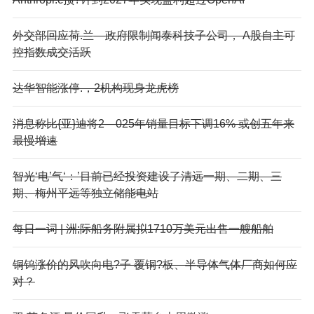
外交部回应荷.兰—政府限制闻泰科技子公司， A股自主可
控指数成交活跃
达华智能涨停.，2机构现身龙虎榜
消息称比{亚}迪将2—025年销量目标下调16% 或创五年来
最慢增速
智光‘电’气‘：’目前已经投资建设了清远一期、二期、三
期、梅州平远等独立储能电站
每日一词 | 洲;际船务附属拟1710万美元出售一艘船舶
铜钨涨价的风吹向电?子 覆铜?板、半导体气体厂商如何应
对？