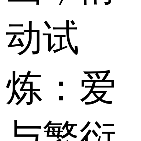
动试
炼：爱
与繁衍