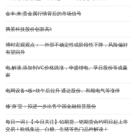
金丰:来:贵金属行情背后的市场信号
腾景科技股价创新高!:
博时宏观观点：—外部不确定性或阶段性下降，风险偏好
有望回升
电,解液.添加剂VC价格跳涨，华盛锂电、孚日股份等成赢
家
电网设备<板>块午后拉升 通达股份、和顺电气等涨停
修‘身’堂：拟进一步出售中国金融租赁股份
每日一词 | 【:今日关注】铂期货、钯期货合约明日起上市
交易！欧线集运、白糖、生猪等热门品种解读！