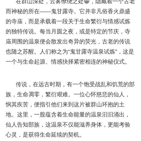
在群山深处，云雾缭绕之处😁，隐藏着一个古老
而神秘的所在——鬼甘露寺。它并非凡俗香火鼎盛
的寺庙，而是承载着一段关于生命繁衍与情感试炼
的独特传说。每当月圆之夜，或是特定的节庆，寺
庙周围的温泉便会散发出奇异的荧光，古老的传说
也随之苏醒。人们称之为“鬼甘露寺温泉试炼”，这是
一个与生命起源、情感抉择紧密相连的神秘仪式。
传说，在远古时期，有一个饱受战乱和饥荒的部
族，生命凋零，繁衍艰难。一位心怀慈悲的仙人，
悯其疾苦，便指引他们来到这片被群山环抱的土
地。这里，一股蕴含着生命能量的温泉汩汩涌出，
仙人告知部族，这温泉不仅能滋养身体，更能考验
心灵，是获得生命延续的契机。