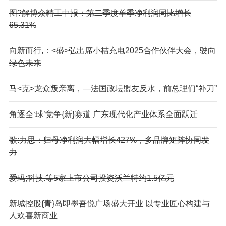
图?解博众精工中报：第二季度单季净利润同比增长
65.31%
向新而行,：<盛>弘出席小桔充电2025合作伙伴大会，驶向
绿色未来
马<克>龙众叛亲离，—法国政坛盟友反水，前总理们“补刀”
角逐全‘球’竞争{新}赛道 广东现代化产业体系全面跃迁
歌:力思：归母净利润大幅增长427%，多品牌矩阵协同发
力
爱玛;科技.等5家上市公司投资沃兰特约1.5亿元
新城控股{青}岛即墨吾悦广场盛大开业 以专业匠心构建与
人欢喜新商业