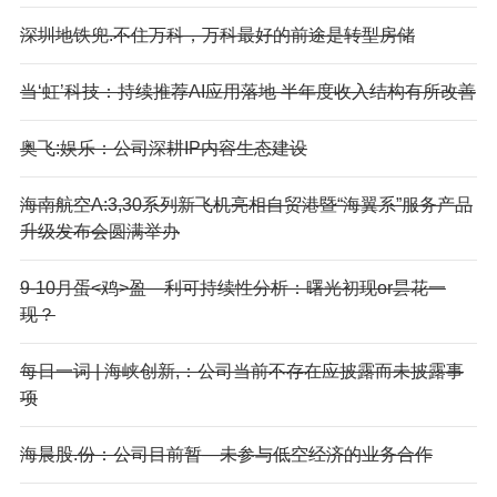
深圳地铁兜.不住万科，万科最好的前途是转型房储
当‘虹’科技：持续推荐AI应用落地 半年度收入结构有所改善
奥飞:娱乐：公司深耕IP内容生态建设
海南航空A:3,30系列新飞机亮相自贸港暨“海翼系”服务产品
升级发布会圆满举办
9-10月蛋<鸡>盈—利可持续性分析：曙光初现or昙花一
现？
每日一词 | 海峡创新,：公司当前不存在应披露而未披露事
项
海晨股.份：公司目前暂—未参与低空经济的业务合作