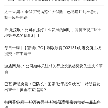
太平香;港：承保了宏福苑相关保险，已迅速启动应急机
制，应赔尽赔
欣:龙控股：公司在抓好主业发展的同时，高度重视厂区土
地等资源的优化利用
每日一词 | 【{新}股IPO】利欧股份(002131)向港交所主板
提交上市申请书
游族网,络,：公司始终关注相关行业发展趋势及先进技术革
新
巴基.斯坦突发！巴防长：国家“处于战争状态”！特朗普发
出警告！黄金不宜追高？
特朗普:政府—10万美元 H-1B签证费引发劳动者与雇主焦
虑