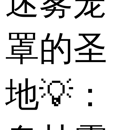
迷雾笼
罩的圣
地💡：