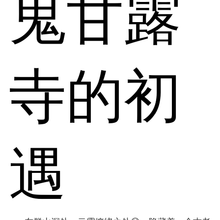
鬼甘露
寺的初
遇