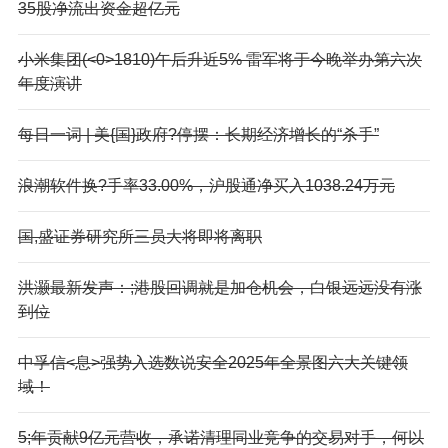
35股净流出资金超亿元
小米集团(<0>1810)午后升近5% 雷军将于今晚举办第六次
年度演讲
每日一词 | 美{国}政府?停摆：长期经济增长的“杀手”
浪潮软件换?手率33.00%，沪股通净买入1038.24万元
国,盛证券研究所三员大将即将离职
洪灏最新发声：;港股回调就是加仓机会，白银远远没有涨
到位
中孚信<息>强势入选数说安全2025年全景图六大关键领
域！
5;年贡献9亿元营收，承诺清理同业竞争的交易对手，何以