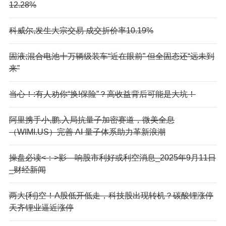
12.28%
科威尔,发生大宗交易 成交折价率10.19%
固液;混合电池十万辆级装车“近在眼前” 但全固态还“远未到
来”
当心！:有人劝你“换!保险”？高收益背后可能是大坑！
阿里携手小,鹏.入局抗量子加密赛道，微美全息
（WIMI.US）完善 AI 量子体系助力革新浪潮
操盘必读<：>影—响股市利好或利空消息_2025年9月11日
_财经新闻
两大{利}空！A股低开低走，科技股出现转机？碳酸锂涨停
天齐锂业逼近涨停