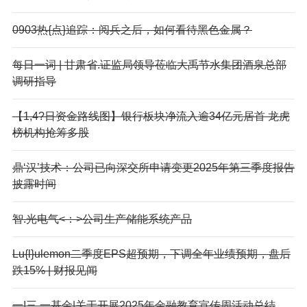
0903热{点}追踪：阅兵之后，如何看待黑色金属？
每日一词 | 甘肃省.证监局领导莅临大禹节水集团酒泉总部
调研指导
【1,4?日资金路线图】银行板块净流入逾34亿元居首 龙虎
榜机构抢筹多股
鼎‘汉’技术：公司已向深交所申请变更2025年第三季度报告
披露时间
智.光电气<：>公司生产储能系统产品
Lu{l}ulemon二季度EPS超预期，下调全年业绩预期，盘后
跌15% | 财报见闻
一!三.一基金|关于开展2025年金融教育宣传周活动总结