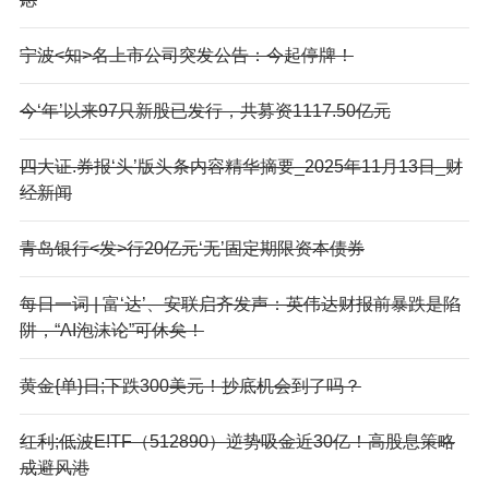
宁波<知>名上市公司突发公告：今起停牌！
今‘年’以来97只新股已发行，共募资1117.50亿元
四大证.券报‘头’版头条内容精华摘要_2025年11月13日_财
经新闻
青岛银行<发>行20亿元‘无’固定期限资本债券
每日一词 | 富‘达’、安联启齐发声：英伟达财报前暴跌是陷
阱，“AI泡沫论”可休矣！
黄金{单}日;下跌300美元！抄底机会到了吗？
红利;低波E!TF（512890）逆势吸金近30亿！高股息策略
成避风港