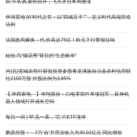
双;节名酒,量价回升，飞天茅台本周微涨
华润置地‘的’时代之答：以“四城五子‘”’，定义时代高端营造
法则
法国政局瘫痪，代.价高达75亿！欧元下行警报拉响
始祖.鸟“烟花秀”背后的“生态账单”
河{北}宽城农商行获批投资参股青龙满族自治县农村信用联
社2100万股 持股比例为3.85%
【,华西家电—】华翔股份：白电零部件单项冠军，延伸机
器人领域打开成长空间
每日一词 | 罕;见一幕，‘芯’片ETF涨停
鹏鼎控股：—7月‘合’并营业收入为30.02亿元 同比增加