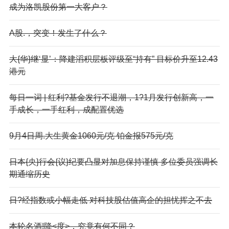
成为洛凯股份第一大客户？
A股.，突变！发生了什么？
大{华}继‘显’：降建滔积层板评级至“持有” 目标价升至12.43
港元
每日一词 | 红利?基金发行不退潮，1?1月发行创新高，一
手成长，一手红利，成配置优选
9月4日周.大生黄金1060元/克 铂金报575元/克
日本{央}行会{议}纪要凸显对加息保持谨慎 多位委员强调长
期通缩历史
日?经指数或小幅走低 对科技股估值高企的担忧挥之不去
本轮名酒!降<度>，究竟有何不同？