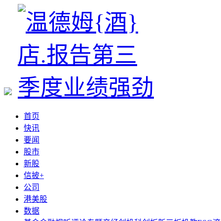
首页
快讯
要闻
股市
新股
信披+
公司
港美股
数据