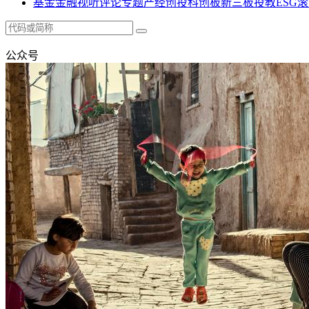
基金
金融
视听
评论
专题
产经
创投
科创板
新三板
投教
ESG
滚
公众号