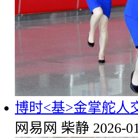
博时<基>金掌舵人
网易网
柴静
2026-01