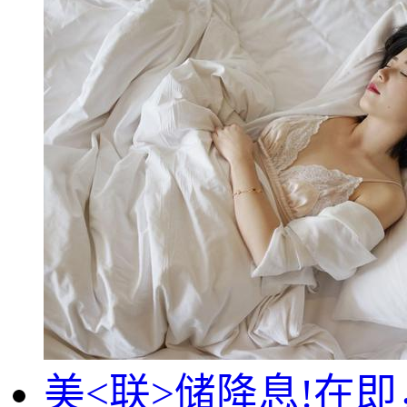
美<联>储降息!在